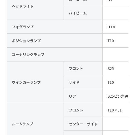
ヘッドライト
日本語
English
中文
ハイビーム
サイト内検索
フォグランプ
H3ａ
ポジションランプ
T10
製品検索
コーナリングランプ
全て
フロント
S25
ウインカーランプ
サイド
T10
例：
VFHY1104P、LLF0111A、ULR4B、SL035
お問い合わせ
リア
S25ピン角違い
フロント
T10×31
ルームランプ
センター・サイド