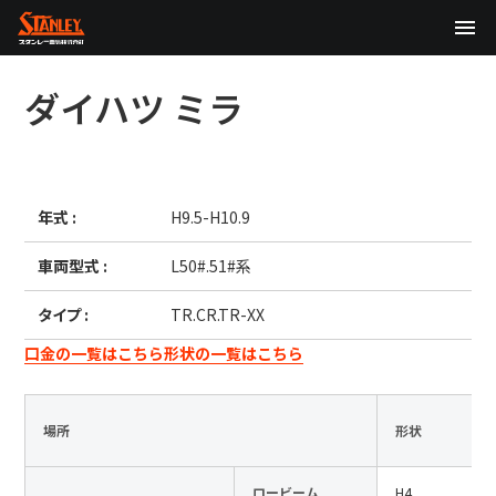
TOP
ダイハツ
ミラ
企業情報
製品情報
年式 :
H9.5-H10.9
テクノロジー
車両型式 :
L50#.51#系
サステナビリティ
タイプ :
TR.CR.TR-XX
株主・投資家情報
口金の一覧はこちら
形状の一覧はこちら
ニュース
場所
形状
採用情報
ロービーム
H4