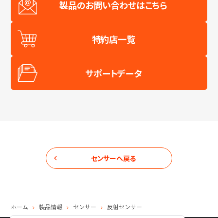
ジ
製品のお問い合わせはこちら
が
更
新
特約店一覧
さ
れ、
結
サポートデータ
果
が
表
示
さ
れ
ま
す。
センサー
へ戻る
NEW
シ
ホーム
製品情報
センサー
反射センサー
リ