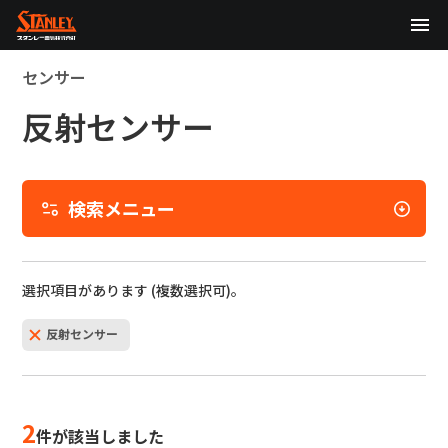
TOP
センサー
反射センサー
企業情報
検
製品情報
索
メ
検索メニュー
テクノロジー
ニ
ュ
以
サステナビリティ
ー
下
選択項目があります (複数選択可)。
の
株主・投資家情報
絞
反射センサー
り
ニュース
込
み
採用情報
条
2
件が該当しました
件