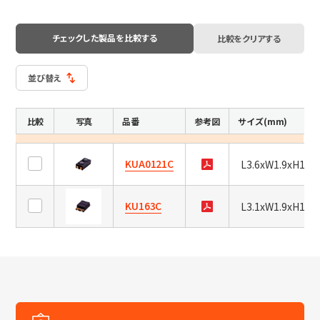
の
日本語
English
中文
い
サイト内検索
ず
チェックした製品を比較する
比較をクリアする
れ
か
並び替え
を
選
製品検索
択
比較
写真
品番
参考図
サイズ(mm)
し、
全て
「検
KUA0121C
索」
L3.6xW1.9xH1.1
ボ
タ
例：
VFHY1104P、LLF0111A、ULR4B、SL035
KU163C
L3.1xW1.9xH1.1
ン
お問い合わせ
を
押
す
と、
ペ
ー