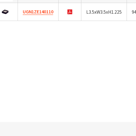
UGN1ZE140110
L3.5xW3.5xH1.225
9