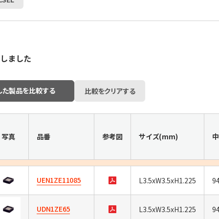
しました
した製品を比較する
比較をクリアする
写真
品番
参考図
サイズ(mm)
中
UEN1ZE11085
L3.5xW3.5xH1.225
9
UDN1ZE65
L3.5xW3.5xH1.225
9