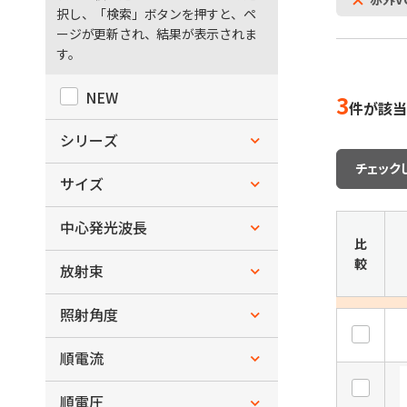
ー
択し、「検索」ボタンを押すと、ペ
ージが更新され、結果が表示されま
す。
NEW
3
件が該当
シリーズ
チェック
赤外VCSEL
サイズ
L3.5xW3.5xH1.225
中心発光波長
比
較
～
放射束
nm
nm
～
照射角度
mW
mW
X
順電流
～
deg.
deg.
～
順電圧
mA
mA