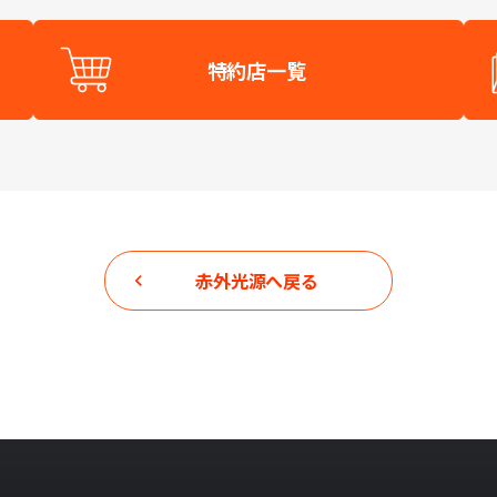
特約店一覧
赤外光源
へ戻る