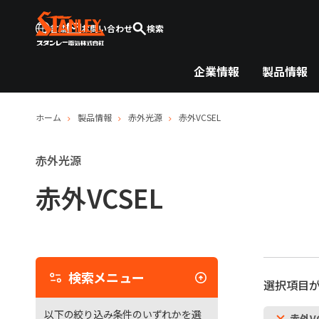
言語
お問い合わせ
検索
企業情報
製品情報
ホーム
製品情報
赤外光源
赤外VCSEL
赤外光源
赤外VCSEL
検
索
メ
検索メニュー
選択項目が
ニ
ュ
以下の絞り込み条件のいずれかを選
赤外VC