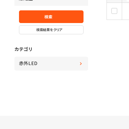
Y
～
V
V
～
deg.
deg.
検索
検索結果をクリア
カテゴリ
赤外LED