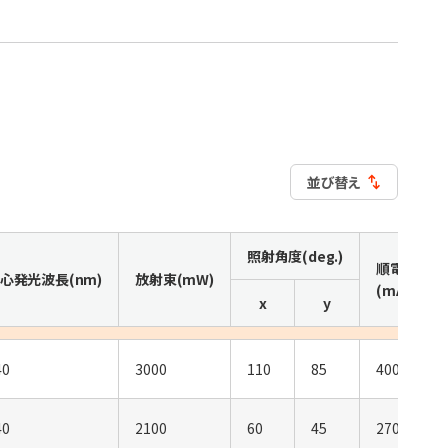
並び替え
照射角度(deg.)
順電流
心発光波長(nm)
放射束(mW)
(mA)
x
y
40
3000
110
85
4000
40
2100
60
45
2700