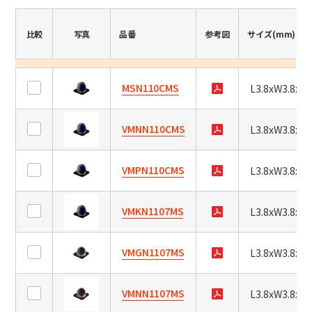
の
日本語
English
中文
い
比較
写真
品番
参考図
サイズ(mm)
サイト内検索
ず
れ
か
を
MSN110CMS
L3.8xW3.8xH3
選
製品検索
択
VMNN110CMS
し、
L3.8xW3.8xH3
全て
「検
索」
VMPN110CMS
L3.8xW3.8xH3
ボ
タ
例：
VFHY1104P、LLF0111A、ULR4B、SL035
ン
お問い合わせ
VMKN1107MS
L3.8xW3.8xH2
を
押
す
VMGN1107MS
L3.8xW3.8xH2
と、
ペ
VMNN1107MS
L3.8xW3.8xH2
ー