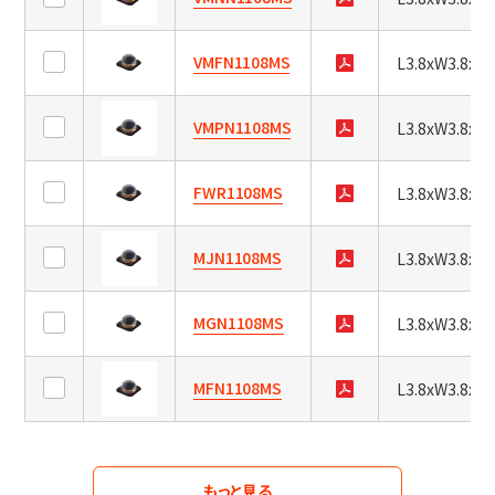
ー
ズ
VMFN1108MS
L3.8xW3.8xH2
ハ
サ
イ
イ
VMPN1108MS
L3.8xW3.8xH2
パ
ズ
ワ
ー
L1.64xW0.84xH1.26
FWR1108MS
L3.8xW3.8xH2
ピ
赤
ー
外
L1.6xW0.8xH0.7
LED
ク
MJN1108MS
L3.8xW3.8xH2
L2.5xW1.6xH1.85
波
ロ
長
ー
L3.0xW1.5xH1.5
MGN1108MS
L3.8xW3.8xH2
(nm)
パ
L3.0xW2.55xH1.6
ワ
ー
放
nm
MFN1108MS
L3.8xW3.8xH2
L3.2xW1.6xH1.85
赤
射
～
外
L3.5xW2.8xH1.9
強
LED
nm
度
L3.8xW3.8xH1.75
もっと見る