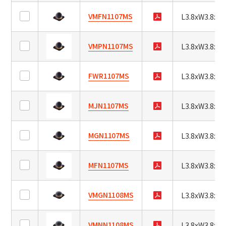
ジ
が
VMFN1107MS
L3.8xW3.8xH2
更
新
さ
VMPN1107MS
L3.8xW3.8xH2
れ、
結
FWR1107MS
L3.8xW3.8xH2
果
が
表
MJN1107MS
L3.8xW3.8xH2
示
さ
れ
MGN1107MS
L3.8xW3.8xH2
ま
す。
MFN1107MS
L3.8xW3.8xH2
NEW
VMGN1108MS
L3.8xW3.8xH2
シ
リ
VMNN1108MS
L3.8xW3.8xH2