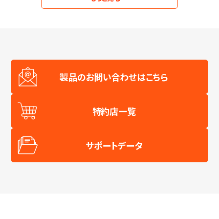
L3.8xW3.8xH2.1
指
mW/sr
向
～
L3.8xW3.8xH2.8
半
mW/sr
L3.8xW3.8xH3.2
値
角
製品のお問い合わせはこちら
x
順
deg.
電
流
特約店一覧
～
deg.
順
mA
サポートデータ
電
y
～
圧
mA
deg.
V
～
カ
～
テ
deg.
ゴ
V
リ