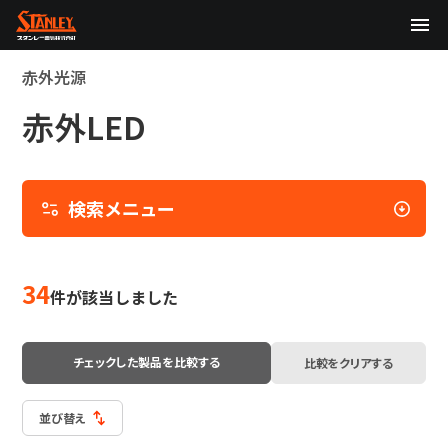
TOP
赤外光源
赤外LED
企業情報
検
製品情報
索
メ
検索メニュー
テクノロジー
ニ
ュ
以
サステナビリティ
ー
下
34
件が該当しました
の
株主・投資家情報
絞
り
ニュース
チェックした製品を比較する
比較をクリアする
込
み
採用情報
条
並び替え
件